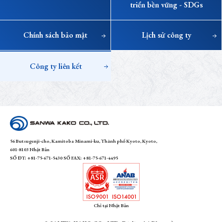
triển bền vững - SDGs
Chính sách bảo mật
Lịch sử công ty
Công ty liên kết
SANWA KAKO
56 Butsugenji-cho, Kamitoba Minami-ku, Thành phố Kyoto, Kyoto,
601-8103 Nhật Bản
SỐ ĐT: +81-75-671-5430 SỐ FAX: +81-75-671-4495
Chỉ tại Nhật Bản